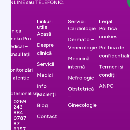
ONLINE sau TELEFONIC.
Linkuri
Servicii
Legal
utile
Cardiologie
Politica
Clinica
Acasă
cookies
Gineko Pro
Dermato –
Despre
Medical –
Venerologie
Politica de
clinică
Consultații
confidential
Medicină
și
Servicii
internă
Termeni și
monitorizări
condiții
Medici
Nefrologie
cu atenție
și
ANPC
Info
Obstetrică
profesionalism.
pacienți
–
0269
Ginecologie
Blog
243
884
Contact
0787
87
8357