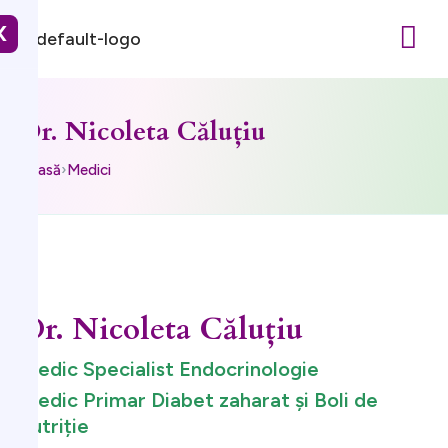
X
Dr. Nicoleta Căluțiu
Acasă
›
Medici
Dr. Nicoleta Căluțiu
Medic Specialist Endocrinologie
Medic Primar Diabet zaharat și Boli de
nutriție