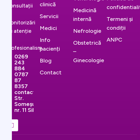
clinică
Consultații
confidential
Medicină
și
Servicii
internă
Termeni și
monitorizări
condiții
Medici
Nefrologie
cu atenție
și
ANPC
Info
Obstetrică
profesionalism.
pacienți
–
0269
Ginecologie
Blog
243
884
Contact
0787
87
8357
contact@ginekopromedical.ro
Str.
Someșului,
nr. 11 Sibiu