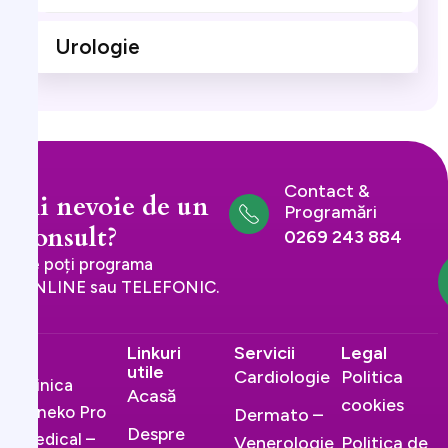
Urologie
Contact &
Ai nevoie de un
Programări
consult?
0269 243 884
Te poți programa
ONLINE sau TELEFONIC.
Linkuri
Servicii
Legal
utile
Cardiologie
Politica
Clinica
Acasă
cookies
Gineko Pro
Dermato –
Despre
Medical –
Venerologie
Politica de