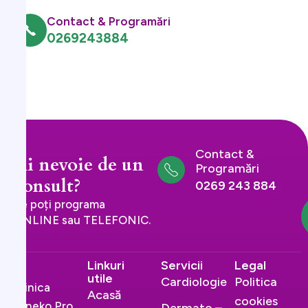
Contact & Programări
0269243884
Contact &
Ai nevoie de un
Programări
consult?
0269 243 884
Te poți programa
ONLINE sau TELEFONIC.
Linkuri
Servicii
Legal
utile
Cardiologie
Politica
Clinica
Acasă
cookies
Gineko Pro