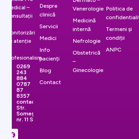
Dermato –
Despre
Medical –
Venerologie
Politica de
clinică
Consultații
confidential
Medicină
și
Servicii
internă
Termeni și
monitorizări
condiții
Medici
Nefrologie
cu atenție
și
ANPC
Info
Obstetrică
profesionalism.
pacienți
–
0269
Ginecologie
Blog
243
884
Contact
0787
87
8357
contact@ginekopromedical.ro
Str.
Someșului,
nr. 11 Sibiu