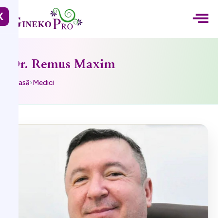
X
Dr. Remus Maxim
Acasă
›
Medici