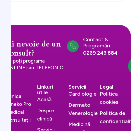
Contact &
Ai nevoie de un
Programări
consult?
0269 243 884
Te poți programa
ONLINE sau TELEFONIC.
Linkuri
Servicii
Legal
utile
Cardiologie
Politica
Clinica
Acasă
cookies
Gineko Pro
Dermato –
Despre
Medical –
Venerologie
Politica de
clinică
Consultații
confidential
Medicină
și
Servicii