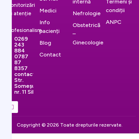
internă
Termeni și
monitorizări
condiții
Medici
Nefrologie
cu atenție
și
ANPC
Info
Obstetrică
profesionalism.
pacienți
–
0269
Ginecologie
Blog
243
884
Contact
0787
87
8357
contact@ginekopromedical.ro
Str.
Someșului,
nr. 11 Sibiu
Copyright © 2026 Toate drepturile rezervate.