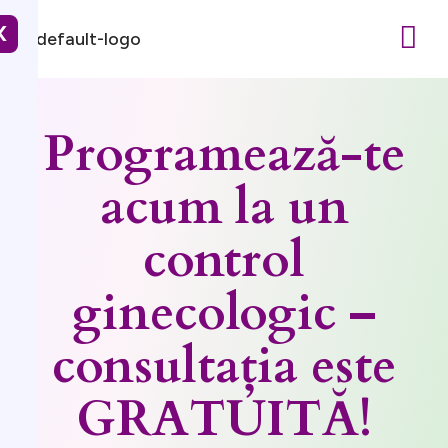
X
Programează-te
acum la un
control
ginecologic –
consultația este
GRATUITĂ!