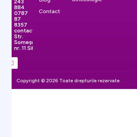
243
884
Contact
0787
87
8357
contact@ginekopromedical.ro
Str.
Someșului,
nr. 11 Sibiu
Copyright © 2026 Toate drepturile rezervate.