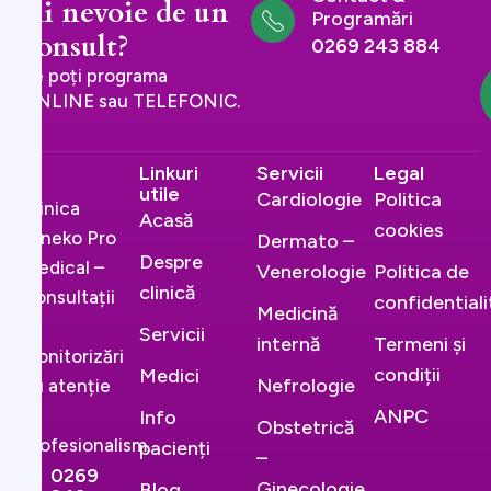
Ai nevoie de un
Programări
consult?
0269 243 884
Te poți programa
ONLINE sau TELEFONIC.
Linkuri
Servicii
Legal
utile
Cardiologie
Politica
Clinica
Acasă
cookies
Gineko Pro
Dermato –
Despre
Medical –
Venerologie
Politica de
clinică
Consultații
confidential
Medicină
și
Servicii
internă
Termeni și
monitorizări
condiții
Medici
Nefrologie
cu atenție
și
ANPC
Info
Obstetrică
profesionalism.
pacienți
–
0269
Ginecologie
Blog