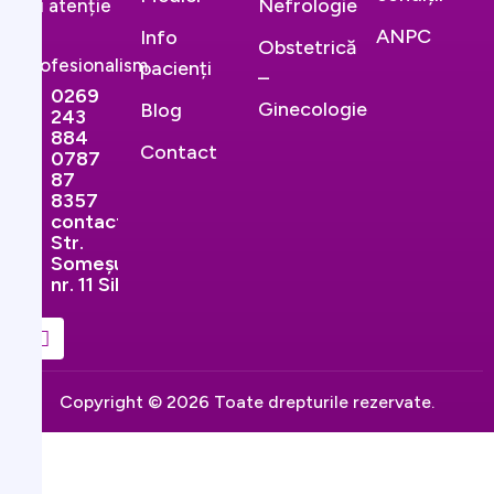
Nefrologie
cu atenție
și
ANPC
Info
Obstetrică
profesionalism.
pacienți
–
0269
Ginecologie
Blog
243
884
Contact
0787
87
8357
contact@ginekopromedical.ro
Str.
Someșului,
nr. 11 Sibiu
Copyright © 2026 Toate drepturile rezervate.