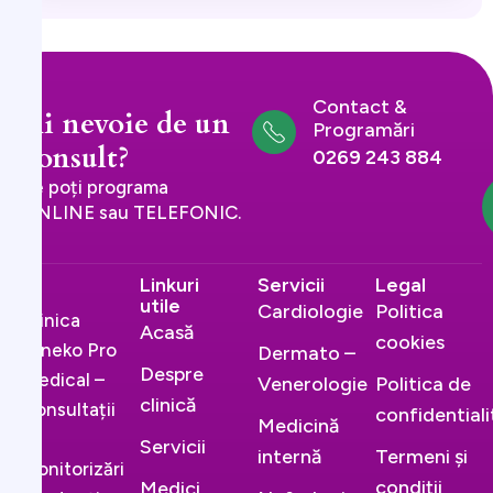
Contact &
Ai nevoie de un
Programări
consult?
0269 243 884
Te poți programa
ONLINE sau TELEFONIC.
Linkuri
Servicii
Legal
utile
Cardiologie
Politica
Clinica
Acasă
cookies
Gineko Pro
Dermato –
Despre
Medical –
Venerologie
Politica de
clinică
Consultații
confidential
Medicină
și
Servicii
internă
Termeni și
monitorizări
condiții
Medici