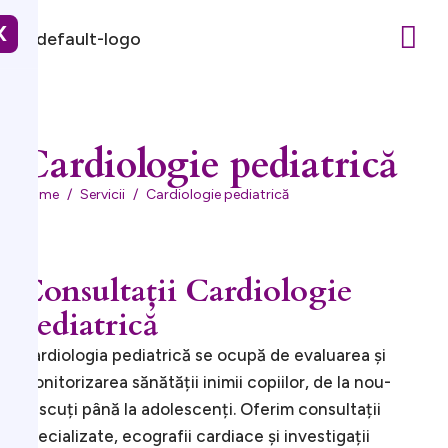
X
Cardiologie pediatrică
Home
Servicii
Cardiologie pediatrică
Consultații Cardiologie
pediatrică
Cardiologia pediatrică se ocupă de evaluarea și
monitorizarea sănătății inimii copiilor, de la nou-
născuți până la adolescenți. Oferim consultații
specializate, ecografii cardiace și investigații