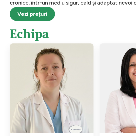
cronice, într-un mediu sigur, cald și adaptat nevoilor
Vezi prețuri
E
c
h
i
p
a