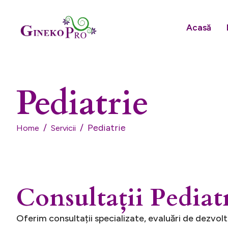
Acasă
Pediatrie
Pediatrie
Home
Servicii
C
o
n
s
u
l
t
a
ț
i
i
P
e
d
i
a
t
Oferim consultații specializate, evaluări de dezvolt