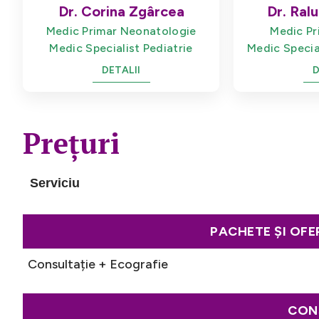
Dr. Corina Zgârcea
Dr. Ralu
Medic Primar Neonatologie
Medic Pr
Medic Specialist Pediatrie
Medic Specia
DETALII
D
P
r
e
ț
u
r
i
Serviciu
PACHETE ȘI OFE
Consultație + Ecografie
CON