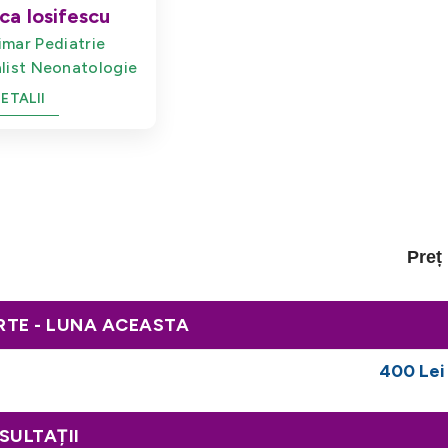
ca Iosifescu
imar Pediatrie
list Neonatologie
ETALII
Preț
RTE - LUNA ACEASTA
400 Lei
SULTAȚII