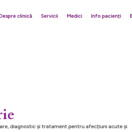
Despre clinică
Servicii
Medici
Info pacienți
r
i
e
are, diagnostic și tratament pentru afecțiuni acute și