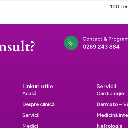
100 Lei
Contact & Program
nsult?
0269 243 884
Linkuri utile
Servicii
Acasă
Cardiologie
Despre clinică
Dermato – V
Servicii
Medicină int
Medici
Nefrologie